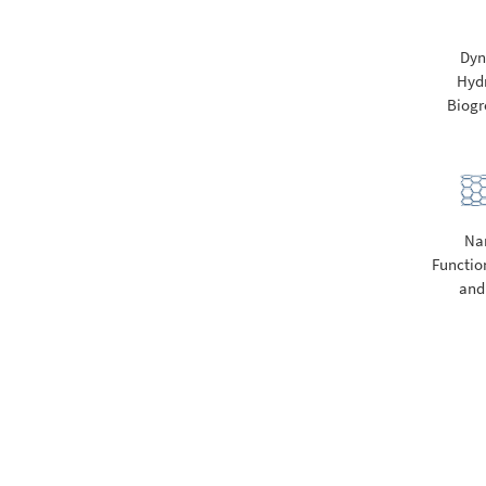
Dyn
Hyd
Biogr
Na
Functio
and