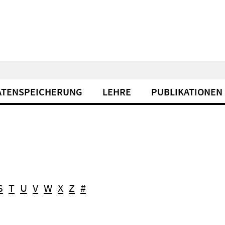
ATENSPEICHERUNG
LEHRE
PUBLIKATIONEN
S
T
U
V
W
X
Z
#