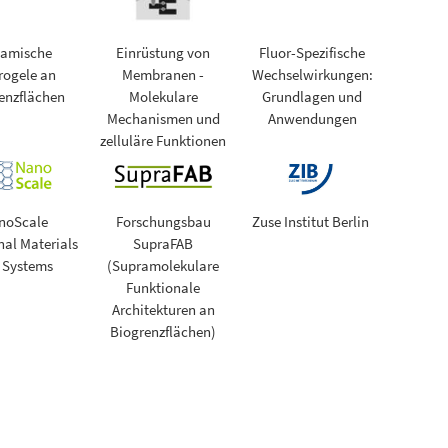
amische
Einrüstung von
Fluor-Spezifische
rogele an
Membranen -
Wechselwirkungen:
enzflächen
Molekulare
Grundlagen und
Mechanismen und
Anwendungen
zelluläre Funktionen
noScale
Forschungsbau
Zuse Institut Berlin
nal Materials
SupraFAB
 Systems
(Supramolekulare
Funktionale
Architekturen an
Biogrenzflächen)