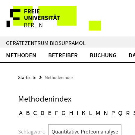
Springe
Service-
direkt
zu
Navigation
Inhalt
GERÄTEZENTRUM BIOSUPRAMOL
METHODEN
BETREIBER
BUCHUNG
D
Startseite
Methodenindex
Methodenindex
A
B
C
D
E
F
G
H
I
K
L
M
N
P
Q
R
Schlagwort:
Quantitative Proteomanalyse