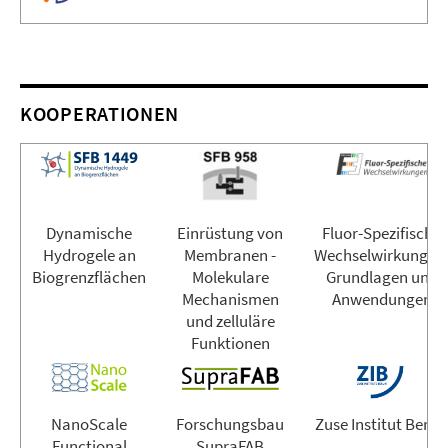
KOOPERATIONEN
Dynamische
Einrüstung von
Fluor-Spezifische
Hydrogele an
Membranen -
Wechselwirkungen
Biogrenzflächen
Molekulare
Grundlagen und
Mechanismen
Anwendungen
und zelluläre
Funktionen
NanoScale
Forschungsbau
Zuse Institut Berli
Functional
SupraFAB