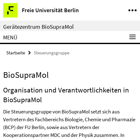
Springe
Service-
Freie Universität Berlin
direkt
Navigation
zu
Gerätezentrum BioSupraMol
Inhalt
MENÜ
Startseite
Steuerungsgruppe
BioSupraMol
Organisation und Verantwortlichkeiten in
BioSupraMol
Die Steuerungsgruppe von BioSupraMol setzt sich aus
Vertretern des Fachbereichs Biologie, Chemie und Pharmazie
(BCP) der FU Berlin, sowie aus Vertretern der
Kooperationspartner MDC und der Physik zusammen. In