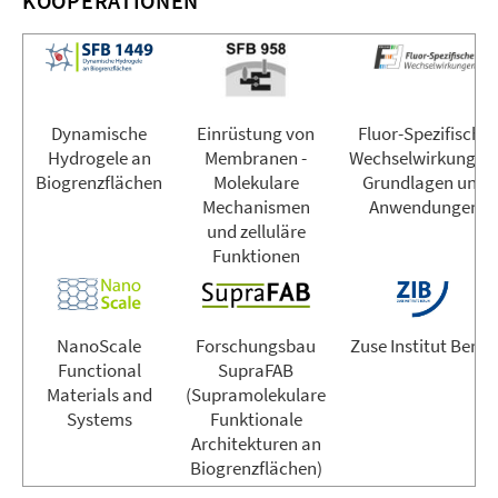
KOOPERATIONEN
Dynamische
Einrüstung von
Fluor-Spezifische
Hydrogele an
Membranen -
Wechselwirkungen
Biogrenzflächen
Molekulare
Grundlagen und
Mechanismen
Anwendungen
und zelluläre
Funktionen
NanoScale
Forschungsbau
Zuse Institut Berli
Functional
SupraFAB
Materials and
(Supramolekulare
Systems
Funktionale
Architekturen an
Biogrenzflächen)