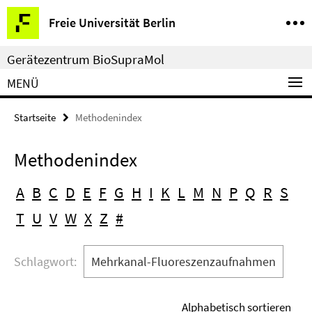
Springe
Service-
Freie Universität Berlin
direkt
Navigation
zu
Gerätezentrum BioSupraMol
Inhalt
MENÜ
Startseite
Methodenindex
Methodenindex
A
B
C
D
E
F
G
H
I
K
L
M
N
P
Q
R
S
T
U
V
W
X
Z
#
Schlagwort:
Mehrkanal-Fluoreszenzaufnahmen
Alphabetisch sortieren