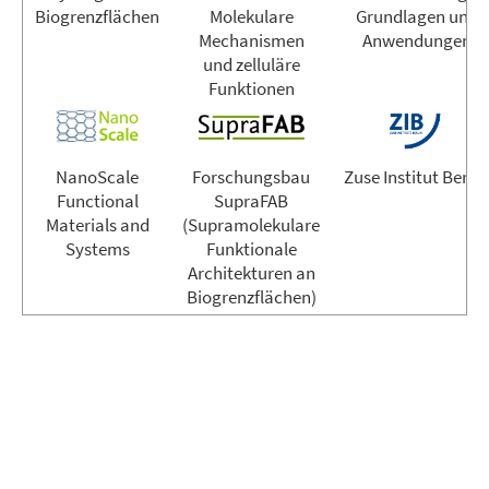
Biogrenzflächen
Molekulare
Grundlagen und
Mechanismen
Anwendungen
und zelluläre
Funktionen
NanoScale
Forschungsbau
Zuse Institut Berli
Functional
SupraFAB
Materials and
(Supramolekulare
Systems
Funktionale
Architekturen an
Biogrenzflächen)