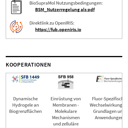
BioSupraMol Nutzungsbedingungen:
BSM_Nutzerregelung als pdf
Direktlink zu OpenIRIS:
https://fub.openiris.io
KOOPERATIONEN
Dynamische
Einrüstung von
Fluor-Spezifische
Hydrogele an
Membranen -
Wechselwirkungen
Biogrenzflächen
Molekulare
Grundlagen und
Mechanismen
Anwendungen
und zelluläre